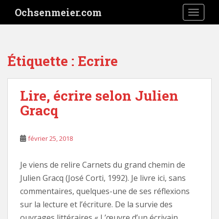
S
Ochsenmeier.com
TOGGLE
k
i
p
t
Étiquette :
Ecrire
o
m
a
Lire, écrire selon Julien
i
Gracq
n
c
o
février 25, 2018
n
t
e
Je viens de relire Carnets du grand chemin de
n
Julien Gracq (José Corti, 1992). Je livre ici, sans
t
commentaires, quelques-une de ses réflexions
sur la lecture et l’écriture. De la survie des
ouvrages littéraires « L’œuvre d’un écrivain,