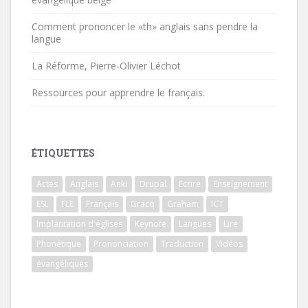
Comment prononcer le «th» anglais sans pendre la
langue
La Réforme, Pierre-Olivier Léchot
Ressources pour apprendre le français.
ÉTIQUETTES
Actes
Anglais
Anki
Drupal
Ecrire
Enseignement
ESL
FLE
Français
Gracq
Graham
ICT
Implantation d'églises
Keynote
Langues
Lire
Phonétique
Prononciation
Traduction
Vidéos
évangéliques