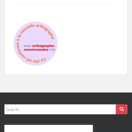
Search
for: