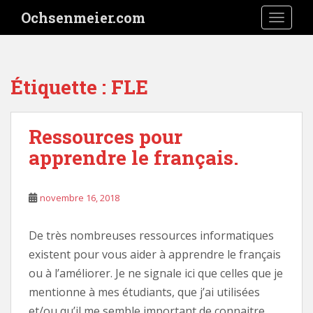
S
Ochsenmeier.com
TOGGLE
k
i
p
t
Étiquette :
FLE
o
m
a
Ressources pour
i
apprendre le français.
n
c
o
novembre 16, 2018
n
t
e
De très nombreuses ressources informatiques
n
existent pour vous aider à apprendre le français
t
ou à l’améliorer. Je ne signale ici que celles que je
mentionne à mes étudiants, que j’ai utilisées
et/ou qu’il me semble important de connaitre.