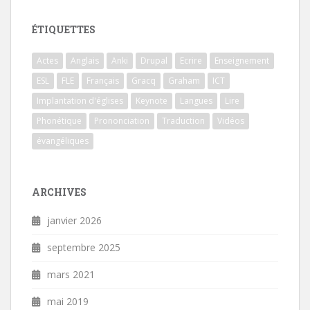
ÉTIQUETTES
Actes
Anglais
Anki
Drupal
Ecrire
Enseignement
ESL
FLE
Français
Gracq
Graham
ICT
Implantation d'églises
Keynote
Langues
Lire
Phonétique
Prononciation
Traduction
Vidéos
évangéliques
ARCHIVES
janvier 2026
septembre 2025
mars 2021
mai 2019