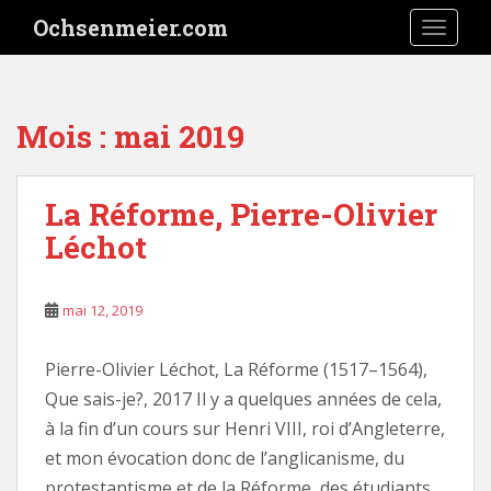
S
Ochsenmeier.com
TOGGLE
k
i
p
t
Mois :
mai 2019
o
m
a
La Réforme, Pierre-Olivier
i
Léchot
n
c
o
mai 12, 2019
n
t
e
Pierre-Olivier Léchot, La Réforme (1517–1564),
n
Que sais-je?, 2017 Il y a quelques années de cela,
t
à la fin d’un cours sur Henri VIII, roi d’Angleterre,
et mon évocation donc de l’anglicanisme, du
protestantisme et de la Réforme, des étudiants