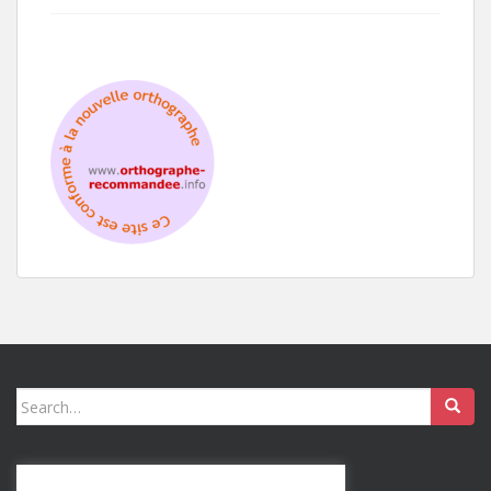
Search
for: