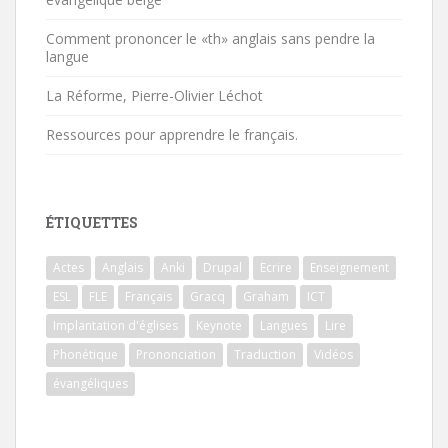
Comment prononcer le «th» anglais sans pendre la
langue
La Réforme, Pierre-Olivier Léchot
Ressources pour apprendre le français.
ÉTIQUETTES
Actes
Anglais
Anki
Drupal
Ecrire
Enseignement
ESL
FLE
Français
Gracq
Graham
ICT
Implantation d'églises
Keynote
Langues
Lire
Phonétique
Prononciation
Traduction
Vidéos
évangéliques