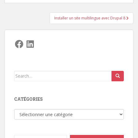
Navigation
Installer un site multilingue avec Drupal 8
de
l’article
Facebook
LinkedIn
Search
for:
CATÉGORIES
Catégories
Type your email…