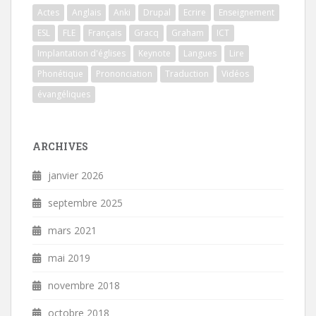
Actes
Anglais
Anki
Drupal
Ecrire
Enseignement
ESL
FLE
Français
Gracq
Graham
ICT
Implantation d'églises
Keynote
Langues
Lire
Phonétique
Prononciation
Traduction
Vidéos
évangéliques
ARCHIVES
janvier 2026
septembre 2025
mars 2021
mai 2019
novembre 2018
octobre 2018