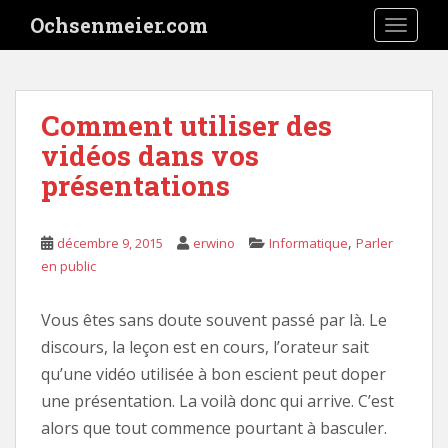
S
Ochsenmeier.com
TOGGLE
k
i
p
t
Comment utiliser des
o
vidéos dans vos
m
a
présentations
i
n
c
,
décembre 9, 2015
erwino
Informatique
Parler
o
en public
n
t
Vous êtes sans doute souvent passé par là. Le
e
discours, la leçon est en cours, l’orateur sait
n
qu’une vidéo utilisée à bon escient peut doper
t
une présentation. La voilà donc qui arrive. C’est
alors que tout commence pourtant à basculer.