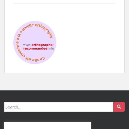
Search
for: