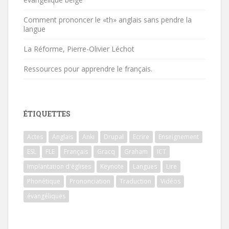
Comment prononcer le «th» anglais sans pendre la
langue
La Réforme, Pierre-Olivier Léchot
Ressources pour apprendre le français.
ÉTIQUETTES
Actes
Anglais
Anki
Drupal
Ecrire
Enseignement
ESL
FLE
Français
Gracq
Graham
ICT
Implantation d'églises
Keynote
Langues
Lire
Phonétique
Prononciation
Traduction
Vidéos
évangéliques