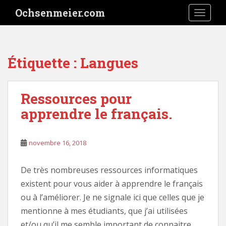
S
Ochsenmeier.com
TOGGLE
k
i
p
t
Étiquette :
Langues
o
m
a
Ressources pour
i
apprendre le français.
n
c
o
novembre 16, 2018
n
t
e
De très nombreuses ressources informatiques
n
existent pour vous aider à apprendre le français
t
ou à l’améliorer. Je ne signale ici que celles que je
mentionne à mes étudiants, que j’ai utilisées
et/ou qu’il me semble important de connaitre.