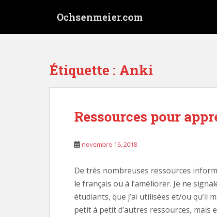
S
Ochsenmeier.com
k
i
p
t
o
Étiquette :
Anki
m
a
i
n
Ressources pour appre
c
o
n
novembre 16, 2018
t
e
De très nombreuses ressources informa
n
le français ou à l’améliorer. Je ne signa
t
étudiants, que j’ai utilisées et/ou qu’il
petit à petit d’autres ressources, mais e