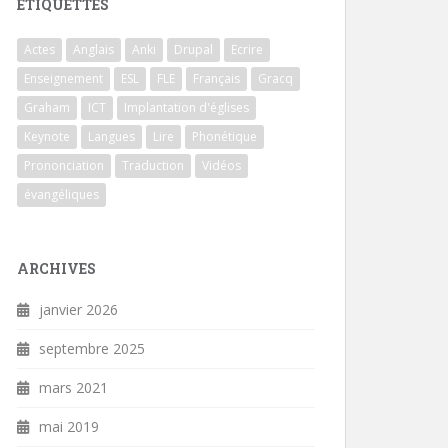
ÉTIQUETTES
Actes
Anglais
Anki
Drupal
Ecrire
Enseignement
ESL
FLE
Français
Gracq
Graham
ICT
Implantation d'églises
Keynote
Langues
Lire
Phonétique
Prononciation
Traduction
Vidéos
évangéliques
ARCHIVES
janvier 2026
septembre 2025
mars 2021
mai 2019