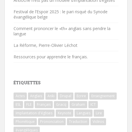
Antioche n’est pas un modèle d’implantation d’églises
Festival de l’Espoir 2025 : le pari risqué du Synode
évangélique belge
Comment prononcer le «th» anglais sans pendre la
langue
La Réforme, Pierre-Olivier Léchot
Ressources pour apprendre le français.
ÉTIQUETTES
Actes
Anglais
Anki
Drupal
Ecrire
Enseignement
ESL
FLE
Français
Gracq
Graham
ICT
Implantation d'églises
Keynote
Langues
Lire
Phonétique
Prononciation
Traduction
Vidéos
évangéliques