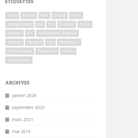
ÉTIQUETTES
Actes
Anglais
Anki
Drupal
Ecrire
Enseignement
ESL
FLE
Français
Gracq
Graham
ICT
Implantation d'églises
Keynote
Langues
Lire
Phonétique
Prononciation
Traduction
Vidéos
évangéliques
ARCHIVES
janvier 2026
septembre 2025
mars 2021
mai 2019