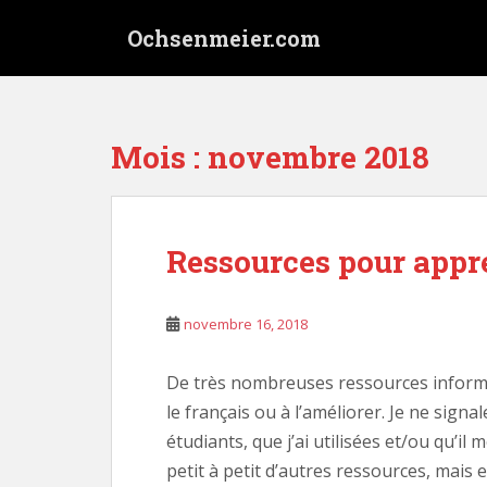
S
Ochsenmeier.com
k
i
p
t
o
Mois :
novembre 2018
m
a
i
n
Ressources pour appre
c
o
n
novembre 16, 2018
t
e
De très nombreuses ressources informa
n
le français ou à l’améliorer. Je ne signa
t
étudiants, que j’ai utilisées et/ou qu’il
petit à petit d’autres ressources, mais e