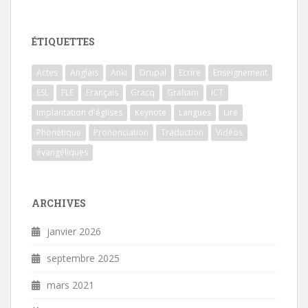
ÉTIQUETTES
Actes
Anglais
Anki
Drupal
Ecrire
Enseignement
ESL
FLE
Français
Gracq
Graham
ICT
Implantation d'églises
Keynote
Langues
Lire
Phonétique
Prononciation
Traduction
Vidéos
évangéliques
ARCHIVES
janvier 2026
septembre 2025
mars 2021