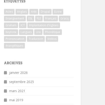
ÉTIQUETTES
Actes
Anglais
Anki
Drupal
Ecrire
Enseignement
ESL
FLE
Français
Gracq
Graham
ICT
Implantation d'églises
Keynote
Langues
Lire
Phonétique
Prononciation
Traduction
Vidéos
évangéliques
ARCHIVES
janvier 2026
septembre 2025
mars 2021
mai 2019