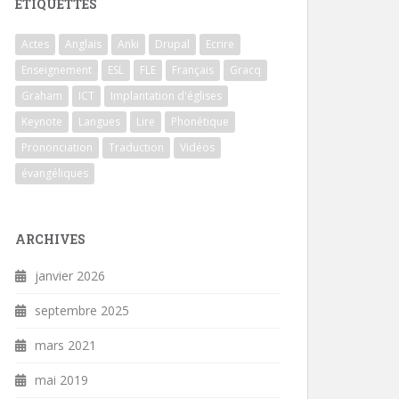
ÉTIQUETTES
Actes
Anglais
Anki
Drupal
Ecrire
Enseignement
ESL
FLE
Français
Gracq
Graham
ICT
Implantation d'églises
Keynote
Langues
Lire
Phonétique
Prononciation
Traduction
Vidéos
évangéliques
ARCHIVES
janvier 2026
septembre 2025
mars 2021
mai 2019