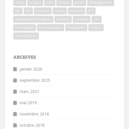
Actes
Anglais
Anki
Drupal
Ecrire
Enseignement
ESL
FLE
Français
Gracq
Graham
ICT
Implantation d'églises
Keynote
Langues
Lire
Phonétique
Prononciation
Traduction
Vidéos
évangéliques
ARCHIVES
janvier 2026
septembre 2025
mars 2021
mai 2019
novembre 2018
octobre 2018