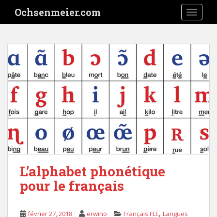
S
Ochsenmeier.com
TOGGLE
k
i
p
t
o
m
a
i
n
c
o
n
t
e
L’alphabet phonétique
n
pour le français
t
,
février 27, 2018
erwino
Français FLE
Langues